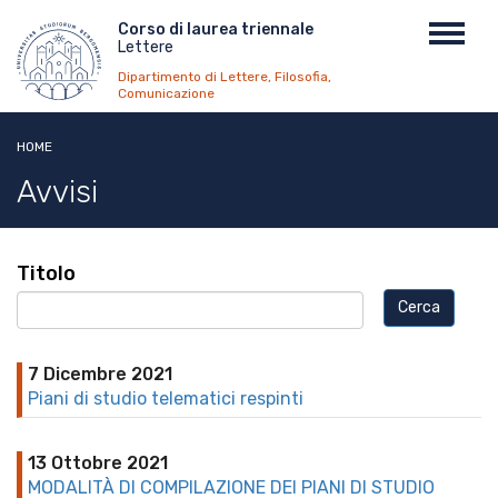
Salta
Menu
Corso di laurea triennale
Toggl
al
Lettere
top
navig
contenuto
Dipartimento di Lettere, Filosofia,
principale
Comunicazione
HOME
Avvisi
Titolo
7 Dicembre 2021
Piani di studio telematici respinti
13 Ottobre 2021
MODALITÀ DI COMPILAZIONE DEI PIANI DI STUDIO