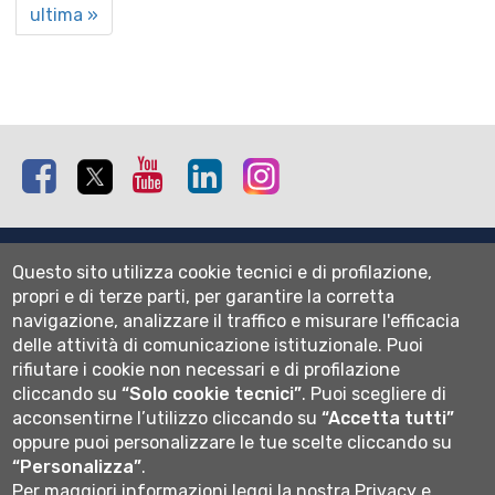
ultima »
Facebook
Twitter
Youtube
Linkedin
Instagram
Mappa del sito
Questo sito utilizza cookie tecnici e di profilazione,
Normativa cookie
propri e di terze parti, per garantire la corretta
Informativa privacy
navigazione, analizzare il traffico e misurare l'efficacia
Cookie settings
delle attività di comunicazione istituzionale.
Puoi
rifiutare i cookie non necessari e di profilazione
Wi-fi
cliccando su
“Solo cookie tecnici”
.
Puoi scegliere di
Webmail
acconsentirne l’utilizzo cliccando su
“Accetta tutti”
oppure puoi personalizzare le tue scelte cliccando su
“Personalizza”
.
Per maggiori informazioni leggi la nostra
Privacy e
Università degli studi di Bergamo