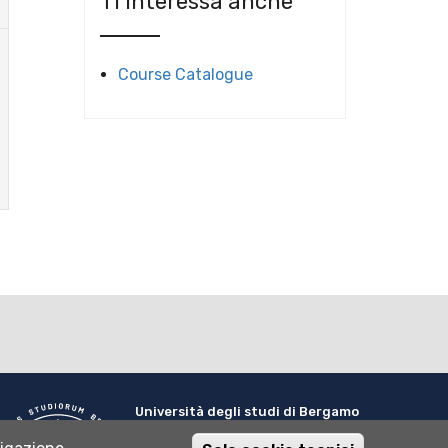
Ti interessa anche
Course Catalogue
Università degli studi di Bergamo
via Salvecchio 19
24129 Bergamo