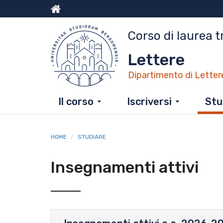
Salta
al
Menu
contenuto
Corso di laurea t
principale
top
Lettere
Dipartimento di Letter
Il corso
Iscriversi
Stu
HOME
STUDIARE
Insegnamenti attivi