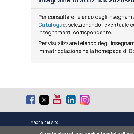
Insegnamenti attivi a.a. 2026-2
Per consultare l'elenco degli insegnamen
Catalogue
, selezionando l'eventuale c
insegnamenti corrispondente.
Per visualizzare l'elenco degli insegnam
immatricolazione nella homepage di C
Facebook
Twitter
Youtube
Linkedin
Instagram
Mappa del sito
Normativa cookie